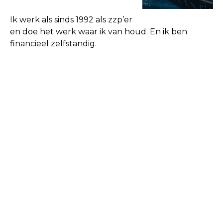
Ik werk als sinds 1992 als zzp’er
en doe het werk waar ik van houd. En ik ben
financieel zelfstandig.
Hierbij alvast 5 tips om mee aan de slag te gaan,
voor jong en oud:
Mediteer iedere dag of doe iedere dag een
mindfulness oefening. Het hoeft niet lang te
zijn maar wel met regelmaat. Leer om
consequent je aandacht te richten en terug
te brengen. Een training van je prefontale
cortex als het ware.
Werk aan je lichaamshouding, zorg voor een