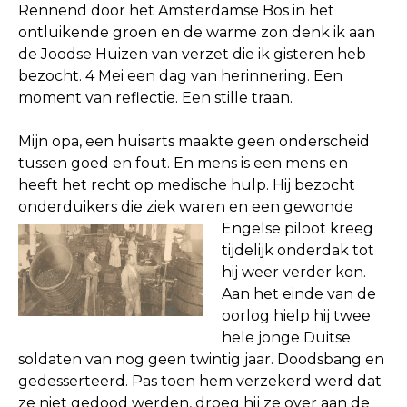
Rennend door het Amsterdamse Bos in het
ontluikende groen en de warme zon denk ik aan
de Joodse Huizen van verzet die ik gisteren heb
bezocht. 4 Mei een dag van herinnering. Een
moment van reflectie. Een stille traan.
Mijn opa, een huisarts maakte geen onderscheid
tussen goed en fout. En mens is een mens en
heeft het recht op medische hulp. Hij bezocht
onderduikers die ziek waren en een gewonde
Engelse pil
oot kreeg
tijdelijk onderdak tot
hij weer verder kon.
Aan het einde van de
oorlog hielp hij twee
hele jonge Duitse
soldaten van nog geen twintig jaar. Doodsbang en
gedesserteerd. Pas toen hem verzekerd werd dat
ze niet gedood werden, droeg hij ze over aan de