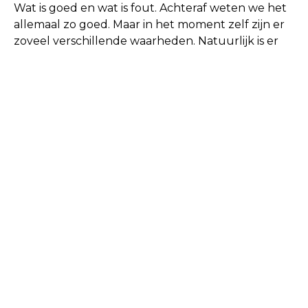
Wat is goed en wat is fout. Achteraf weten we het
allemaal zo goed. Maar in het moment zelf zijn er
zoveel verschillende waarheden. Natuurlijk is er
goed-fout èn er is een groot grijs gebied.
“Hij die zonder zonde is, werpe de eerste steen”
staat er in een oud geschrift.
Verzet begint niet met grote woorden
maar met kleine daden
zoals storm met zacht geritsel in de tuin
of de kat die de kolder in z´n kop krijgt
zoals brede rivieren
met een kleine bron
verscholen in het woud
zoals een vuurzee